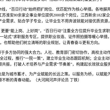
命线，“百日行动”始终把扩岗位、优匹配作为核心举措。各地摒
安80余家企事业单位提供2000余个岗位，江西新余182家企业带
扣产业需求、贴合学子专业，让毕业生不用奔波就能对接优质资
，更要“能上岗、上好岗”，“百日行动”注重全方位提升毕业生求
一站式”求职服务专区，提供职业妆造、证件照拍摄等暖心举措，
时，也帮助他们树立清晰的职业规划，让青春奋斗更有方向。
，源于多方协同的强大合力。人社、教育部门密切协作，高校主动
全过程，推行“一院一策”，建立毕业生动态跟踪机制；企业主
共振，打破人才培养与产业需求“节奏差”，构建起长效就业服
，也是为城市蓄才、为产业赋能的长远之策。以服务为桥，以赋能
源不断的青春动能。（大河网河声评论员 丁铁）