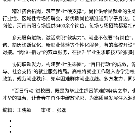
精准搭台拓岗，筑牢就业“硬支撑”。岗位供给是就业的生
行业性、区域性专场招聘会，将优质岗位精准送到学子身边。江苏淮
岗位，河南南阳专场提供8400余个岗位，每场专场招聘都紧
多元服务赋能，激活求职“软实力”。就业不仅要“有岗位”
询、简历诊断优化、新职业体验等个性化服务，有的高校开设“
对接。“岗位+指导”的双重服务，在提升毕业生求职技巧的同
协同联动发力，构建就业“生态圈”。“百日行动”的成效
与、社会支持”的就业服务格局。高校将就业工作融入办学治校
政策，规范就业秩序，兜牢困难群体就业底线。多方发力，同频
“百日行动”进校园，既是为毕业生纾困解难的务实之举
才华的舞台，让青春在奋斗中绽放光彩，为高质量发展注入源
编辑：王晓颖 审核 ：张磊