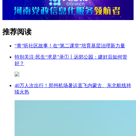
推荐阅读
“青”听社区故事！在“第二课堂”培育基层治理新力量
特别关注·民生“求是”录①丨远郊公园：建好后如何管
好？
40万人次出行！郑州机场暑运直飞内蒙古、东北航线持
续火热