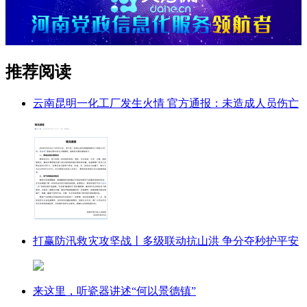
推荐阅读
云南昆明一化工厂发生火情 官方通报：未造成人员伤亡
打赢防汛救灾攻坚战丨多级联动抗山洪 争分夺秒护平安
来这里，听瓷器讲述“何以景德镇”