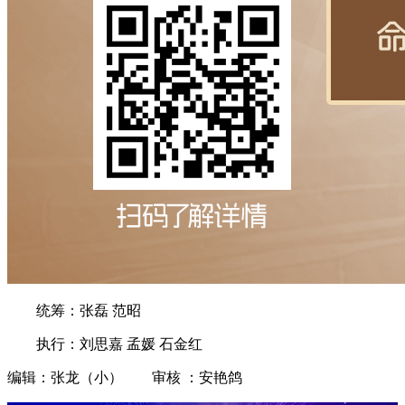
统筹：张磊 范昭
执行：刘思嘉 孟媛 石金红
编辑：张龙（小） 审核 ：安艳鸽