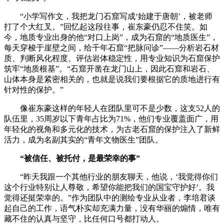
“小学写作文，我把龙门石窟写成‘始建于唐朝’，被老师
打了个大红叉。”回忆起这段往事，崔东豪仍忍不住笑。如
今，地质专业出身的他“对口上岗”，成为石窟的“地质医生”，
每天穿梭于崖壁之间，给千年石窟“把脉问诊”——分析岩石材
质、判断风化程度、评估岩体稳定性，用专业知识为石窟保护
筑牢“地质根基”。“石窟开凿在龙门山上，因此石窟和岩石、
山体本身是紧密相关的，也就是说我们要根据它的质地进行有
针对性的保护。”
像崔东豪这样的年轻人在团队里可不是少数，这支52人的
队伍里，35周岁以下青年占比为71%，他们专业覆盖面广，用
年轻化的视角和多元化的技术，为古老石窟的保护注入了新鲜
活力，成为名副其实的“青年文物医生”团队。
“被信任、被托付，
是最
荣幸的
事
”
“昨天我跟一个其他行业的朋友聊天，他说，‘我觉得你们
这个行业特别让人尊敬，希望你能把我们的国宝守护好’。我
觉得还挺荣幸的。”作为团队中的测绘专业从业者，李培君谈
起自己的工作，语气朴实却充满力量，没有华丽的煽情，唯有
藏不住的认真与坚守，比任何口号都打动人。