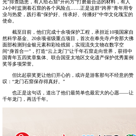
光”排查隐患，有人给石窟“开药方”打磨最合适的材料，有人
24小时监测着石窟的各个风险点……正是这群“跨界”青年用专
业与热爱，践行着“保护好、传承好、传播好”中华文化瑰宝的
使命。
截至目前，他们完成十余项保护工程，承担近10项国家自
然科学基金、20余项省级重点项目，首次在奉先寺卢舍那大佛
面部检测到金银元素和彩绘残留，实现流失文物在数字空
间“身首合一”，打造“云上龙门”让千年石窟走向世界，获得中
国青年五四奖章集体、联合国亚太地区文化遗产保护优秀案例
奖等多项荣誉。
但比起获奖更让他们开心的，或许
是游客那句不经意的赞
叹：“龙门石窟保存得真好。”
也正是这句话，道出了他们最简单也最宏大的心愿——让
千年龙门，再活千年。