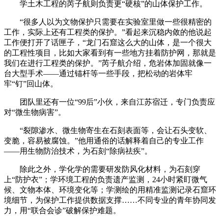
学土木工程的芮子航则负责更“硬核”的山体保护工作。
“很多人以为文物保护只需要在实验室里做一些很精密的
工作，实际上还有工程类的保护。”看起来沉稳内敛的他说起
工作便打开了话匣子，“龙门石窟这么大的山体，是一个很大
的工程性项目，比如大家看到有一些地方挂着防护网，那就是
我们在进行工程类的保护。”芮子航介绍，危岩体加固就像一
台大型手术——通过锚杆等一些手段，把松动的岩体牢
牢“钉”回山体。
团队里还有一位“99后”小伙，来自江苏宿迁，专门负责应
对“微生物病害”。
“裂隙渗水、微生物寄生在石刻表面等，会让石头变软、
变脆，容易被腐蚀。”他用通俗的话解释着自己的专业工作
——用生物防治技术，为石刻“除病祛疾”。
除此之外，学化学的需要研发防风化材料，为石刻穿
上“防护衣”；学环境工程的负责遗产监测，24小时紧盯微气
候、文物本体、环境变化等；学测绘的用精准监测记录石窟环
境细节，为保护工作提供数据支撑……不同专业的青年协同发
力，用“联合会诊”破解保护难题。