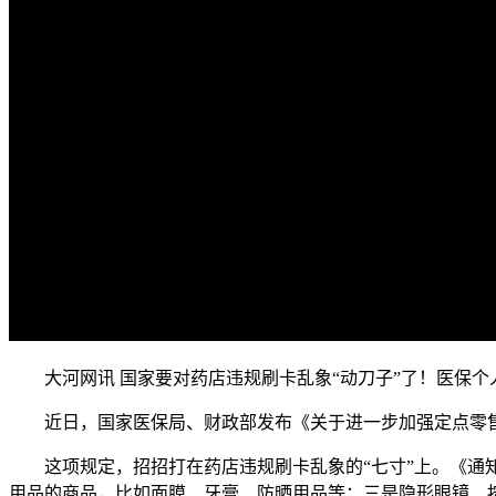
大河网讯 国家要对药店违规刷卡乱象“动刀子”了！
医保个
近日，国家医保局、财政部发布《关于进一步加强定点零
这项规定，招招打在药店违规刷卡乱象的“七寸”上。《通
用品的商品，比如面膜、牙膏、防晒用品等；三是隐形眼镜、按