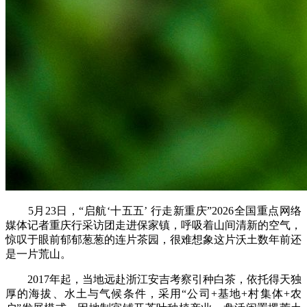
5月23日，“启航‘十五五’ 行走新重庆”2026全国重点网络
媒体记者重庆行采访团走进保家镇，呼吸着山间清新的空气，
惊叹于眼前郁郁葱葱的连片茶园，很难想象这片沃土数年前还
是一片荒山。
2017年起，当地远赴浙江安吉考察引种白茶，依托得天独
厚的海拔、水土与气候条件，采用“公司+基地+村集体+农