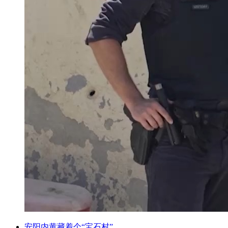
安阳内黄藏着个“宝石村”