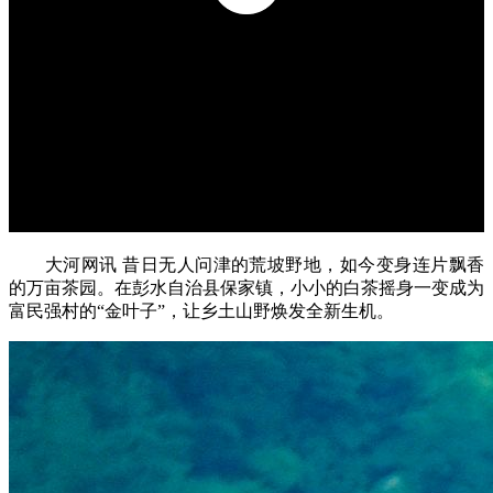
大河网讯 昔日无人问津的荒坡野地，如今变身连片飘香
的万亩茶园。在彭水自治县保家镇，小小的白茶摇身一变成为
富民强村的“金叶子”，让乡土山野焕发全新生机。