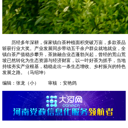
历经多年深耕，保家镇白茶种植面积突破万亩，多款茶品
斩获行业大奖。产业发展同步带动五千余户群众就地就业，全
镇白茶产值稳步攀升，茶旅融合业态蓬勃兴起，曾经的荒山荒
坡已然转化为生态资源与经济财富，以一叶好茶为抓手，当地
持续夯实产业根基，稳稳走出一条生态增收、乡村振兴的特色
发展之路。（马绍坤）
编辑：张龙（小） 审核 ：安艳鸽