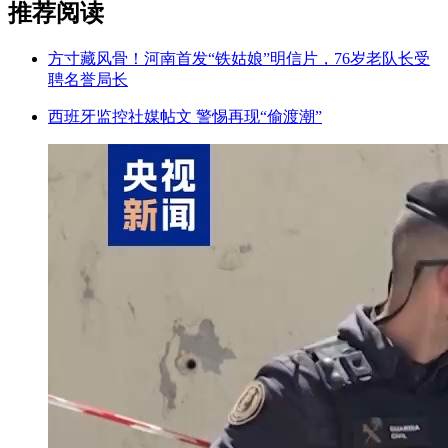
推荐阅读
方寸藏风骨！河南首发“铁姑娘”明信片，76岁老队长受
聘名誉局长
西班牙监控社媒帖文 警惕再现“偷渡潮”