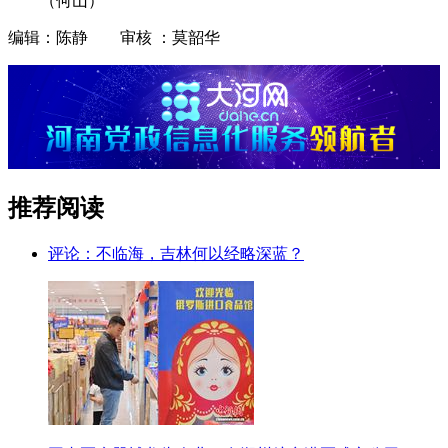
（何山）
编辑：陈静 审核 ：莫韶华
推荐阅读
评论：不临海，吉林何以经略深蓝？