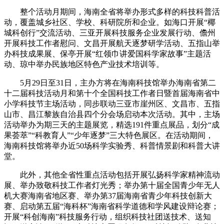
整个活动月期间，海南全省将举办形式多样的科技科普活
动，覆盖城乡社区、学校、科研院所和企业。如海口开展“椰
城科创行”交流活动、三亚开展科技服务企业发展行动、儋州
开展科技工作者慰问、文昌开展航天逐梦研学活动、五指山举
办科技成果展、保亭开展“红领巾讲爱国科学家故事”主题活
动、琼中举办民族地区特色产业技术培训等。
5月29日至31日，主办方将在海南科技馆举办海南省第二
十二届科技活动月和第十个全国科技工作者日暨首届海南省中
小学科技节主场活动，同步联动三亚市崖州区、文昌市、五指
山市、昌江黎族自治县四个分会场启动本次活动。其中，主场
活动举办为期三天的主题展览，精选191件重点展品，划分“成
果荟萃”“科教育人”“少年逐梦”三大特色展区。在活动期间，
海南科技馆将举办近50场科学实验秀、科普情景剧和科普大讲
堂。
此外，其他全省性重点活动包括开展弘扬科学家精神流动
展、举办致敬科技工作者灯光秀；举办第十届全国青少年无人
机大赛海南省地区赛、举办第37届海南省青少年科技创新大
赛、启动第五届“海科杯”海南省科学道德和学风建设辩论赛；
开展“科创海南”科技服务行动，组织科技社团送技术、送知