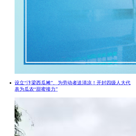
设立“汴梁西瓜摊”、为劳动者送清凉！开封四级人大代
表为瓜农“甜蜜接力”