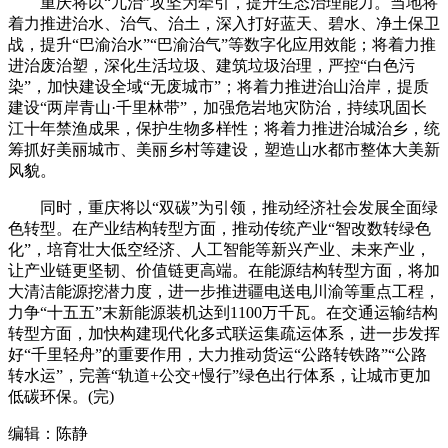
重庆将以“九治”攻坚为牵引，提升生态治理能力。当地将
着力推进治水、治气、治土，深入打好蓝天、碧水、净土保卫
战，提升“巴渝治水”“巴渝治气”等数字化应用效能；将着力推
进治废治塑，深化生活垃圾、建筑垃圾治理，严控“白色污
染”，加快建设全域“无废城市”；将着力推进治山治岸，提质
建设“两岸青山·千里林带”，加强危岩地灾防治，持续巩固长
江十年禁渔成果，保护生物多样性；将着力推进治城治乡，统
筹抓好美丽城市、美丽乡村等建设，塑造山水都市整体大美新
风貌。
同时，重庆将以“双碳”为引领，推动经济社会发展全面绿
色转型。在产业结构转型方面，推动传统产业“智改数转绿色
化”，培育壮大低空经济、人工智能等新兴产业、未来产业，
让产业链更坚韧、价值链更高端。在能源结构转型方面，将加
大清洁能源挖潜力度，进一步推进疆电送电川渝等重点工程，
力争“十五五”末新能源装机达到1100万千瓦。在交通运输结构
转型方面，加快构建现代化多式联运集疏运体系，进一步发挥
好“千里轻舟”的重要作用，大力推动货运“公路转铁路”“公路
转水运”，完善“轨道+公交+慢行”绿色出行体系，让城市更加
低碳环保。(完)
编辑：陈静