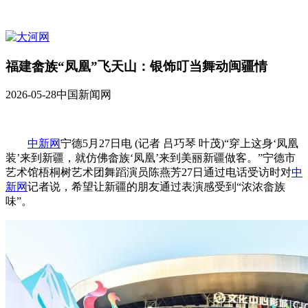
福建畲族“凤凰”飞天山：银饰叮当舞动闽疆情
2026-05-28
中国新闻网
中新网
宁德5月27日电 (记者 吕巧琴 叶茂)“穿上这身‘凤凰
装’来到新疆，就仿佛畲族‘凤凰’来到美丽新疆做客。”宁德市
艺术馆梧桐树艺术团舞蹈演员陈燕芳27日通过电话受访时对
中
新网
记者说，希望让新疆的朋友通过表演感受到“浓浓畲族
味”。