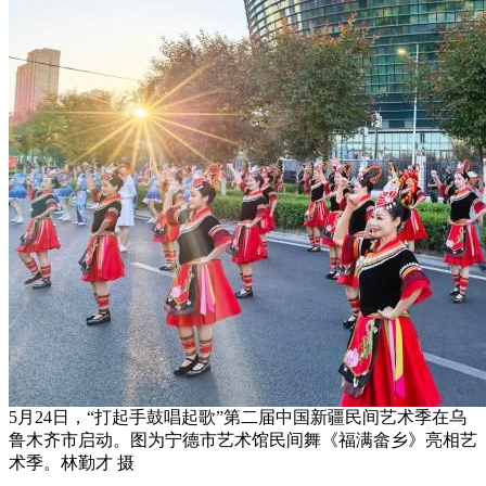
5月24日，“打起手鼓唱起歌”第二届中国新疆民间艺术季在乌
鲁木齐市启动。图为宁德市艺术馆民间舞《福满畲乡》亮相艺
术季。林勤才 摄