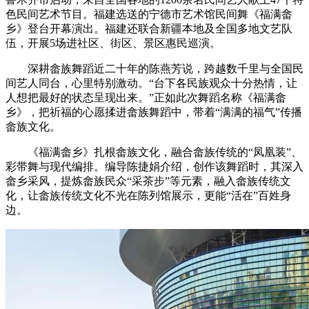
色民间艺术节目。福建选送的宁德市艺术馆民间舞《福满畲
乡》登台开幕演出。福建还联合新疆本地及全国多地文艺队
伍，开展5场进社区、街区、景区惠民巡演。
深耕畲族舞蹈近二十年的陈燕芳说，跨越数千里与全国民
间艺人同台，心里特别激动。“台下各民族观众十分热情，让
人想把最好的状态呈现出来。”正如此次舞蹈名称《福满畲
乡》，把祈福的心愿揉进畲族舞蹈中，带着“满满的福气”传播
畲族文化。
《福满畲乡》扎根畲族文化，融合畲族传统的“凤凰装”、
彩带舞与现代编排。编导陈捷娟介绍，创作该舞蹈时，其深入
畲乡采风，提炼畲族民众“采茶步”等元素，融入畲族传统文
化，让畲族传统文化不光在陈列馆展示，更能“活在”百姓身
边。