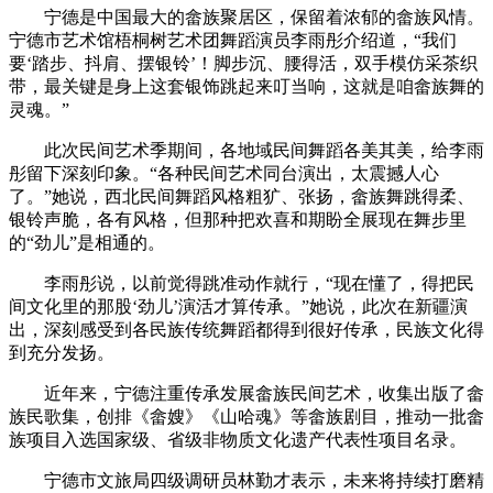
宁德是中国最大的畲族聚居区，保留着浓郁的畲族风情。
宁德市艺术馆梧桐树艺术团舞蹈演员李雨彤介绍道，“我们
要‘踏步、抖肩、摆银铃’！脚步沉、腰得活，双手模仿采茶织
带，最关键是身上这套银饰跳起来叮当响，这就是咱畲族舞的
灵魂。”
此次民间艺术季期间，各地域民间舞蹈各美其美，给李雨
彤留下深刻印象。“各种民间艺术同台演出，太震撼人心
了。”她说，西北民间舞蹈风格粗犷、张扬，畲族舞跳得柔、
银铃声脆，各有风格，但那种把欢喜和期盼全展现在舞步里
的“劲儿”是相通的。
李雨彤说，以前觉得跳准动作就行，“现在懂了，得把民
间文化里的那股‘劲儿’演活才算传承。”她说，此次在新疆演
出，深刻感受到各民族传统舞蹈都得到很好传承，民族文化得
到充分发扬。
近年来，宁德注重传承发展畲族民间艺术，收集出版了畲
族民歌集，创排《畲嫂》《山哈魂》等畲族剧目，推动一批畲
族项目入选国家级、省级非物质文化遗产代表性项目名录。
宁德市文旅局四级调研员林勤才表示，未来将持续打磨精