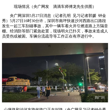
现场情况（央广网发 滴滴车师傅龙先生供图）
央广网深圳5月27日消息（记者孔明 见习记者郭媛 钟金
秀）5月27日16时30分许，深圳市南坪快速沙河西路出口路段
发生一起三车刮碰事故，其中一辆车着火并引燃道路上方隔音
棚。经消防等部门紧急处置，现场明火已扑灭，事故未造成人
员受伤或被困。车辆分流疏导等工作正在有序进行中。
山堡路和沙河东路的路口正在封路（央广网见习记者钟金秀