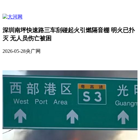
深圳南坪快速路三车刮碰起火引燃隔音棚 明火已扑
灭 无人员伤亡被困
2026-05-28
央广网