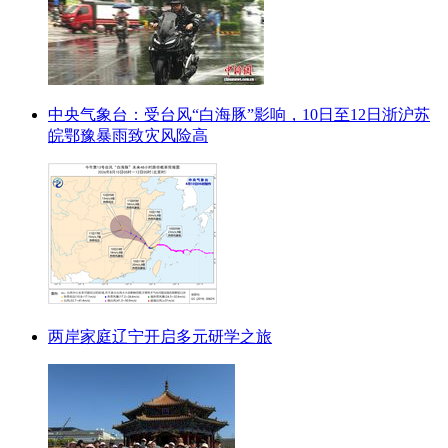
中央气象台：受台风“白海豚”影响，10日至12日浙沪苏
皖鄂豫暴雨致灾风险高
两岸家庭辽宁开启多元研学之旅