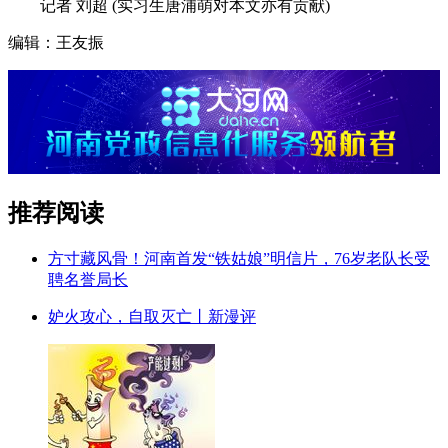
记者 刘超 (实习生唐浦萌对本文亦有贡献)
编辑：王友振
推荐阅读
方寸藏风骨！河南首发“铁姑娘”明信片，76岁老队长受
聘名誉局长
妒火攻心，自取灭亡丨新漫评