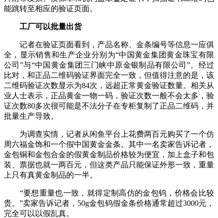
能跳转至相应的验证页面。
工厂可以批量出货
记者在验证页面看到，产品名称、金条编号等信息一应俱
全，显示销售和生产企业分别为“中国黄金集团黄金珠宝有限
公司”与“中国黄金集团三门峡中原金银制品有限公司”。经过
比对，和正品二维码验证界面完全一致，但值得注意的是，该
二维码验证次数显示为84次，远超正常黄金验证数量。相关从
业人士表示，正品黄金一物一码，验证次数一般不会太多，验
证次数80多次很可能是不法分子在专柜复制了正品二维码，并
批量生产导致。
为调查实情，记者从闲鱼平台上花费两百元购买了一个仿
周六福金饰和一个假中国黄金金条。其中一名卖家告诉记者，
金包铜和金包合金的假黄金制品价格较为便宜，加上盒子和包
装、票据也就一两百元，但这类产品只能保证外形一致，重量
上只有真黄金制品的一半。
“要想重量也一致，就得定制高仿的金包钨，价格会比较
贵。”卖家告诉记者，50g金包钨假金条价格通常超过3000元，
完全可以以假乱真。