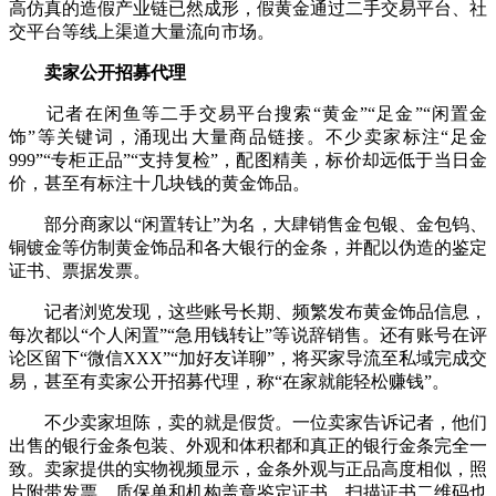
高仿真的造假产业链已然成形，假黄金通过二手交易平台、社
交平台等线上渠道大量流向市场。
卖家公开招募代理
记者在闲鱼等二手交易平台搜索“黄金”“足金”“闲置金
饰”等关键词，涌现出大量商品链接。不少卖家标注“足金
999”“专柜正品”“支持复检”，配图精美，标价却远低于当日金
价，甚至有标注十几块钱的黄金饰品。
部分商家以“闲置转让”为名，大肆销售金包银、金包钨、
铜镀金等仿制黄金饰品和各大银行的金条，并配以伪造的鉴定
证书、票据发票。
记者浏览发现，这些账号长期、频繁发布黄金饰品信息，
每次都以“个人闲置”“急用钱转让”等说辞销售。还有账号在评
论区留下“微信XXX”“加好友详聊”，将买家导流至私域完成交
易，甚至有卖家公开招募代理，称“在家就能轻松赚钱”。
不少卖家坦陈，卖的就是假货。一位卖家告诉记者，他们
出售的银行金条包装、外观和体积都和真正的银行金条完全一
致。卖家提供的实物视频显示，金条外观与正品高度相似，照
片附带发票、质保单和机构盖章鉴定证书，扫描证书二维码也