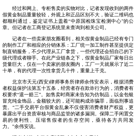
经过和网上、专柜售卖的实物对比，记者发现收到的两件
假黄金制品重量较轻，外观上和正品区别不大，验证二维码也
都顺利通过，鉴定证书上盖着“中原国检珠宝检测中心”的公
章。但记者在工商登记系统里未查询到相关公司。
记者在一些卖家朋友圈看到，相关假黄金制品已经有专门
的制作工厂和相应的分销体系：工厂统一加工制作甚至提供定
制直销服务，不少代理从工厂拿货，一些代理还会招自己的下
级代理或者聊手。在此产业链条之下，假黄金制品厂家每日出
货量巨大，仅在一个卖家的朋友圈内，工厂一天就展示了近二
十单，有的代理一次性拿货几十件，重量上千克。
北京市天元(西安)律师事务所律师余伟安表示，根据消费
者权益保护法第五十五条，经营者存在欺诈行为的，消费者有
权要求“退一赔三”。如售卖时商家未告知为仿制品，以金包银
冒充纯金饰品，金额较大的，还可能构成诈骗罪，面临刑事追
责。“二手交易平台假黄金乱象不仅侵害消费者财产权益，更
暴露出平台资质审核与商品监管的诸多漏洞。保障二手闲置交
易的便利性、压缩售假者的生存空间，亟待各方共同发
力。”余伟安说。