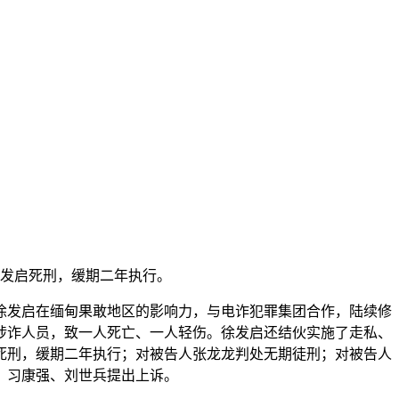
徐发启死刑，缓期二年执行。
徐发启在缅甸果敢地区的影响力，与电诈犯罪集团合作，陆续修
涉诈人员，致一人死亡、一人轻伤。徐发启还结伙实施了走私、
死刑，缓期二年执行；对被告人张龙龙判处无期徒刑；对被告人
、习康强、刘世兵提出上诉。