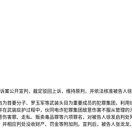
上诉案公开宣判，裁定驳回上诉，维持原判，并依法核准被告人
启为首要分子、罗玉军等武装头目为重要成员的犯罪集团，利用
，并在武装庇护过程中，伙同电诈犯罪集团故意伤害不服从管理的
意伤害罪、走私、贩卖毒品罪等六项罪名，对被告人徐发启判处
，并相应判处没收财产、罚金等附加刑。宣判后，被告人张龙龙