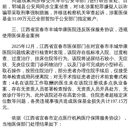
问题线索同步移交菏泽市公安等部门进行联合查处。目
前，郓城县公安局同步立案侦查，对3名涉案犯罪嫌疑人以诈
骗罪采取刑事强制措施，并移送检察机关审查起诉，涉案医保
基金31.09万元已全部暂扣于公安部门指定账户。
三、江西省宜春市丰城华康医院违反医保服务协议，违规
使用医保基金案例
2025年12月，江西省宜春市医保部门在对宜春市丰城华康
医院问题线索进行核查时发现，该院存在低标准入院、过度检
查、过度治疗、挂床住院等行为。该院将泌尿结石较小、无症
状、无炎症仅需门诊药物治疗，以及门诊可完成的小型碎石、
取石操作，按照住院治疗，部分患者办理住院手续后，仅接受
简单检查或用药便离院；对无手术指征患者进行术前套餐式检
查；4名在该院工作取酬的医生未在该院注册或多点执业备
案，存在无资质人员签署检查报告、无资质人员开具处方、无
效诊疗等行为。此外该院还存在高套分值、住院患者超核定床
位数等问题，各类违规事项共造成医保基金损失共计197.15万
元。
依据《江西省宜春市定点医疗机构医疗保障服务协议》，
当地医保部门处理结果如下：