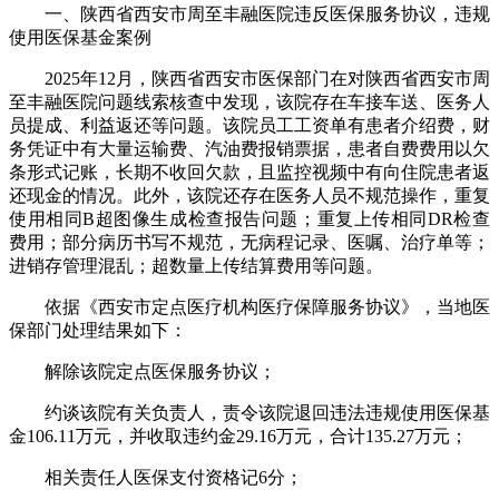
一、陕西省西安市周至丰融医院违反医保服务协议，违规
使用医保基金案例
2025年12月，陕西省西安市医保部门在对陕西省西安市周
至丰融医院问题线索核查中发现，该院存在车接车送、医务人
员提成、利益返还等问题。该院员工工资单有患者介绍费，财
务凭证中有大量运输费、汽油费报销票据，患者自费费用以欠
条形式记账，长期不收回欠款，且监控视频中有向住院患者返
还现金的情况。此外，该院还存在医务人员不规范操作，重复
使用相同B超图像生成检查报告问题；重复上传相同DR检查
费用；部分病历书写不规范，无病程记录、医嘱、治疗单等；
进销存管理混乱；超数量上传结算费用等问题。
依据《西安市定点医疗机构医疗保障服务协议》，当地医
保部门处理结果如下：
解除该院定点医保服务协议；
约谈该院有关负责人，责令该院退回违法违规使用医保基
金106.11万元，并收取违约金29.16万元，合计135.27万元；
相关责任人医保支付资格记6分；