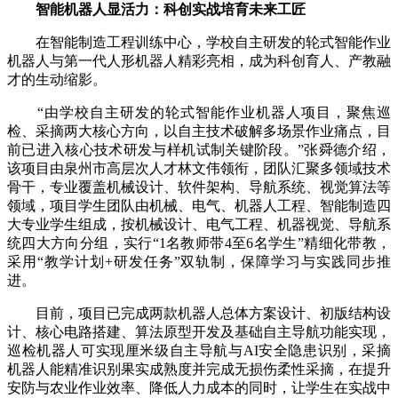
智能机器人显活力：科创实战培育未来工匠
在智能制造工程训练中心，学校自主研发的轮式智能作业
机器人与第一代人形机器人精彩亮相，成为科创育人、产教融
才的生动缩影。
“由学校自主研发的轮式智能作业机器人项目，聚焦巡
检、采摘两大核心方向，以自主技术破解多场景作业痛点，目
前已进入核心技术研发与样机试制关键阶段。”张舜德介绍，
该项目由泉州市高层次人才林文伟领衔，团队汇聚多领域技术
骨干，专业覆盖机械设计、软件架构、导航系统、视觉算法等
领域，项目学生团队由机械、电气、机器人工程、智能制造四
大专业学生组成，按机械设计、电气工程、机器视觉、导航系
统四大方向分组，实行“1名教师带4至6名学生”精细化带教，
采用“教学计划+研发任务”双轨制，保障学习与实践同步推
进。
目前，项目已完成两款机器人总体方案设计、初版结构设
计、核心电路搭建、算法原型开发及基础自主导航功能实现，
巡检机器人可实现厘米级自主导航与AI安全隐患识别，采摘
机器人能精准识别果实成熟度并完成无损伤柔性采摘，在提升
安防与农业作业效率、降低人力成本的同时，让学生在实战中