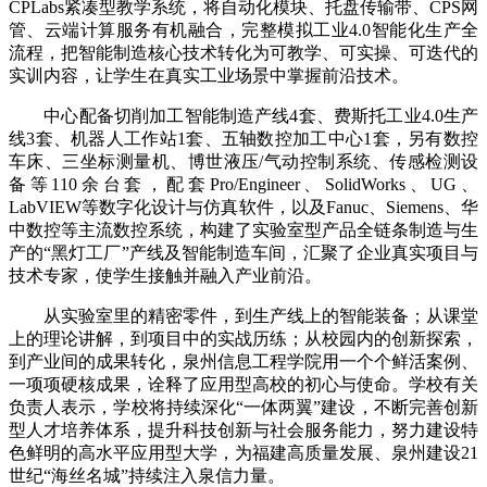
CPLabs紧凑型教学系统，将自动化模块、托盘传输带、CPS网
管、云端计算服务有机融合，完整模拟工业4.0智能化生产全
流程，把智能制造核心技术转化为可教学、可实操、可迭代的
实训内容，让学生在真实工业场景中掌握前沿技术。
中心配备切削加工智能制造产线4套、费斯托工业4.0生产
线3套、机器人工作站1套、五轴数控加工中心1套，另有数控
车床、三坐标测量机、博世液压/气动控制系统、传感检测设
备等110余台套，配套Pro/Engineer、SolidWorks、UG、
LabVIEW等数字化设计与仿真软件，以及Fanuc、Siemens、华
中数控等主流数控系统，构建了实验室型产品全链条制造与生
产的“黑灯工厂”产线及智能制造车间，汇聚了企业真实项目与
技术专家，使学生接触并融入产业前沿。
从实验室里的精密零件，到生产线上的智能装备；从课堂
上的理论讲解，到项目中的实战历练；从校园内的创新探索，
到产业间的成果转化，泉州信息工程学院用一个个鲜活案例、
一项项硬核成果，诠释了应用型高校的初心与使命。学校有关
负责人表示，学校将持续深化“一体两翼”建设，不断完善创新
型人才培养体系，提升科技创新与社会服务能力，努力建设特
色鲜明的高水平应用型大学，为福建高质量发展、泉州建设21
世纪“海丝名城”持续注入泉信力量。