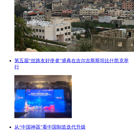
第五届“丝路友好使者”盛典在吉尔吉斯斯坦比什凯克举
行
从“中国神器”看中国制造迭代升级