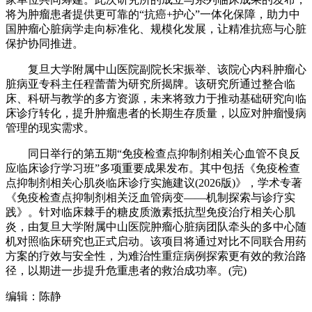
将为肿瘤患者提供更可靠的“抗癌+护心”一体化保障，助力中
国肿瘤心脏病学走向标准化、规模化发展，让精准抗癌与心脏
保护协同推进。
复旦大学附属中山医院副院长宋振举、该院心内科肿瘤心
脏病亚专科主任程蕾蕾为研究所揭牌。该研究所通过整合临
床、科研与教学的多方资源，未来将致力于推动基础研究向临
床诊疗转化，提升肿瘤患者的长期生存质量，以应对肿瘤慢病
管理的现实需求。
同日举行的第五期“免疫检查点抑制剂相关心血管不良反
应临床诊疗学习班”多项重要成果发布。其中包括《免疫检查
点抑制剂相关心肌炎临床诊疗实施建议(2026版)》，学术专著
《免疫检查点抑制剂相关泛血管病变——机制探索与诊疗实
践》。针对临床棘手的糖皮质激素抵抗型免疫治疗相关心肌
炎，由复旦大学附属中山医院肿瘤心脏病团队牵头的多中心随
机对照临床研究也正式启动。该项目将通过对比不同联合用药
方案的疗效与安全性，为难治性重症病例探索更有效的救治路
径，以期进一步提升危重患者的救治成功率。(完)
编辑：陈静