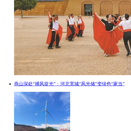
燕山深处“捕风捉光”：河北宽城“风光储”变绿色“家当”