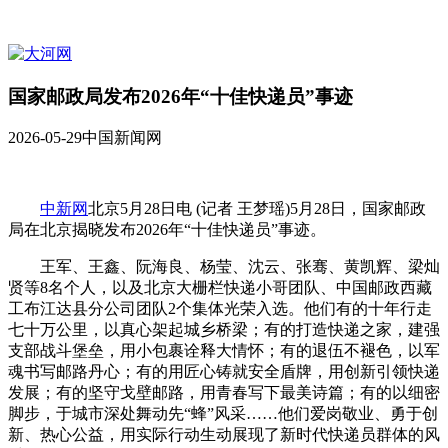
国家邮政局发布2026年“十佳快递员”事迹
2026-05-29
中国新闻网
中新网
北京5月28日电 (记者 王梦瑶)5月28日，国家邮政
局在北京揭晓发布2026年“十佳快递员”事迹。
王军、王鑫、阮海良、杨莹、沈云、张骞、黄凯辉、梁灿
贤等8名个人，以及北京大栅栏快递小哥团队、中国邮政西藏
工布江达县分公司团队2个集体光荣入选。他们有的十年行走
七十万公里，以真心架起城乡桥梁；有的打造快递之家，建强
支部战斗堡垒，用小包裹诠释大情怀；有的退伍不褪色，以军
魂书写邮路丹心；有的用匠心铸就安全盾牌，用创新引领快递
发展；有的坚守戈壁邮路，用青春写下最美诗篇；有的以细密
脚步，于城市深处舞动先“蜂”风采……他们爱岗敬业、勇于创
新、热心公益，用实际行动生动展现了新时代快递员群体的风