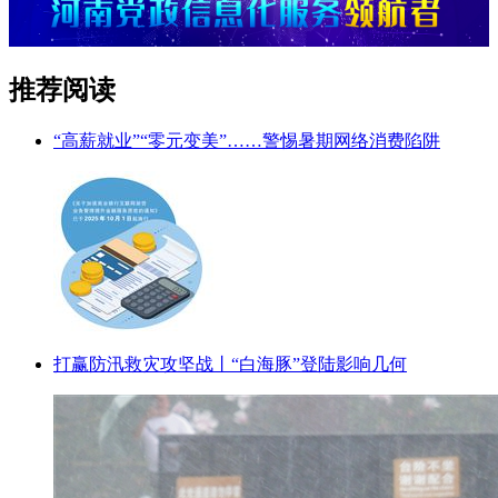
推荐阅读
“高薪就业”“零元变美”……警惕暑期网络消费陷阱
打赢防汛救灾攻坚战丨“白海豚”登陆影响几何