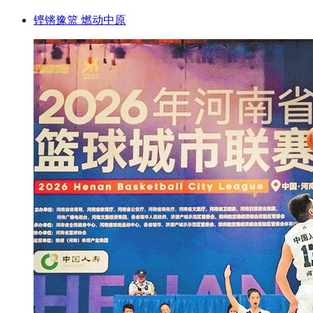
铿锵豫篮 燃动中原