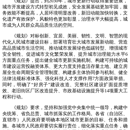
《规划》提出，到2030年，城市更新行动取得重要进展，
城市开发建设方式转型初见成效，安全发展基础更加牢固，服
务效能不断提高，人居环境明显改善，新旧动能加快转换，文
化遗产有效保护，风貌特色更加彰显，治理水平大幅提高，城
市成为人民群众高品质生活的空间。
《规划》对标创新、宜居、美丽、韧性、文明、智慧的现
代化人民城市建设目标，部署培育壮大城市发展新动能、营造
高品质城市生活空间、推动城市发展绿色低碳转型、增强城市
安全韧性、促进城市文化繁荣发展、提升城市治理能力水平6
方面重点任务，提出健全城市更新实施机制、构建可持续的城
市建设运营投融资体系、更大力度支持盘活存量土地、建立房
屋全生命周期安全管理制度、构建多主体协同参与机制、健全
法律法规标准体系、强化科技人才支撑作用7方面政策举措。
同时，明确了“好房子”建设改造、完整社区建设扩面提质增
效、老旧街区厂区改造提升、市政基础设施提升等14项重大工
程和行动。
《规划》要求，坚持和加强党中央集中统一领导，构建中
央统筹、省负总责、城市抓落实的工作格局。各省（自治区、
直辖市）人民政府要明确本地区城市更新的目标、任务和措
施。各城市人民政府要切实履行责任，细化落实重点任务，确