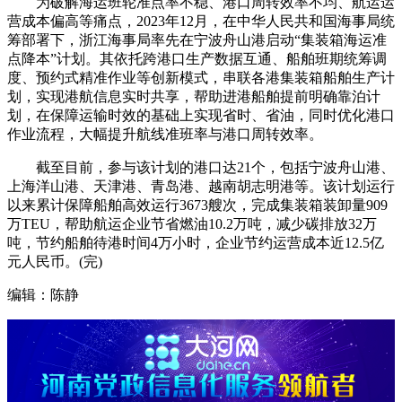
为破解海运班轮准点率不稳、港口周转效率不均、航运运
营成本偏高等痛点，2023年12月，在中华人民共和国海事局统
筹部署下，浙江海事局率先在宁波舟山港启动“集装箱海运准
点降本”计划。其依托跨港口生产数据互通、船舶班期统筹调
度、预约式精准作业等创新模式，串联各港集装箱船舶生产计
划，实现港航信息实时共享，帮助进港船舶提前明确靠泊计
划，在保障运输时效的基础上实现省时、省油，同时优化港口
作业流程，大幅提升航线准班率与港口周转效率。
截至目前，参与该计划的港口达21个，包括宁波舟山港、
上海洋山港、天津港、青岛港、越南胡志明港等。该计划运行
以来累计保障船舶高效运行3673艘次，完成集装箱装卸量909
万TEU，帮助航运企业节省燃油10.2万吨，减少碳排放32万
吨，节约船舶待港时间4万小时，企业节约运营成本近12.5亿
元人民币。(完)
编辑：陈静