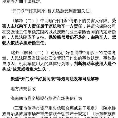
规定等方面作出规定。
“开门杀”“好意同乘”相关话题受到普遍关注。
《解释（二）》中明确“开门杀”情形下的受害人保障。
受
害人主张乘车人责任属于该机动车一方责任
，并请求保险公司
在交强险责任限额范围内以及按照商业三者险合同的约定赔偿
的，人民法院应予支持。
保险赔偿后仍不足的，由乘车人、驾
驶人依法承担赔偿责任。
此外《解释（二）》还确定“好意同乘”情形下的过错考
量。人民法院应当综合公安交管部门作出的事故认定、事故形
成原因、机动车使用人的具体行为等，
判断机动车使用人是否
构成“故意或者重大过失”
。
聚焦“开门杀”“好意同乘”等最高法发布司法解释
地方法规新政
海南四市县全域规范旅游市场失信行为
《三亚市旅游市场严重失信联合惩戒若干规定》《陵水黎
族自治县旅游市场严重失信联合惩戒若干规定》《乐东黎族自