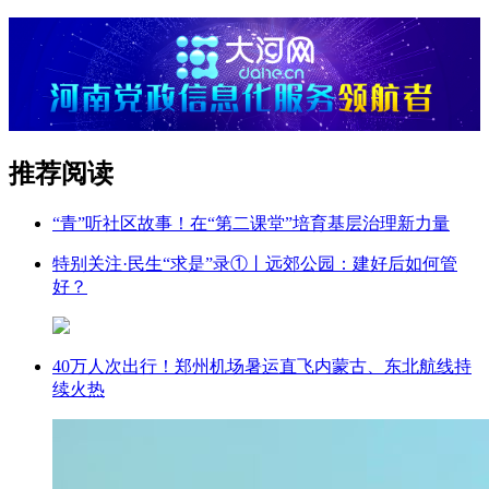
推荐阅读
“青”听社区故事！在“第二课堂”培育基层治理新力量
特别关注·民生“求是”录①丨远郊公园：建好后如何管
好？
40万人次出行！郑州机场暑运直飞内蒙古、东北航线持
续火热