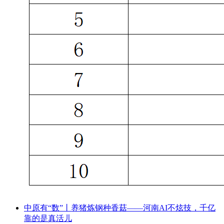
中原有“数”丨养猪炼钢种香菇——河南AI不炫技，千亿
靠的是真活儿