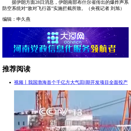
据伊朗方面28日消息，伊朗南部布什尔省传出的爆炸声系
防空系统对“敌对飞行器”实施拦截所致。（央视记者 刘旭）
编辑：申久燕
推荐阅读
视频丨我国渤海首个千亿方大气田Ⅰ期开发项目全面投产