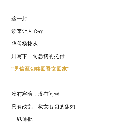
这一封
读来让人心碎
华侨杨捷从
只写下一句急切的托付
“见信至切赎回吾女回家”
没有寒暄，没有问候
只有战乱中救女心切的焦灼
一纸薄批