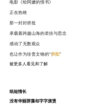
电影《给阿嬷的情书》
正在热映
那
一封封侨批
承载着跨越山海的牵挂与思念
感动了无数观众
也让作为珍贵文物的“
侨批
”
被更多人看见和了解
纸短情长
没有华丽辞藻却字字滚烫