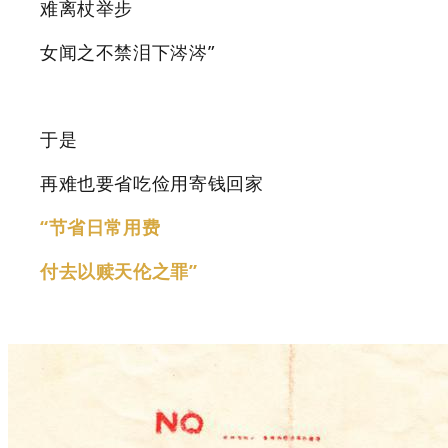
难离杖举步
女闻之不禁泪下涔涔”
于是
再难也要省吃俭用寄钱回家
“节省日常用费
付去以赎天伦之罪”