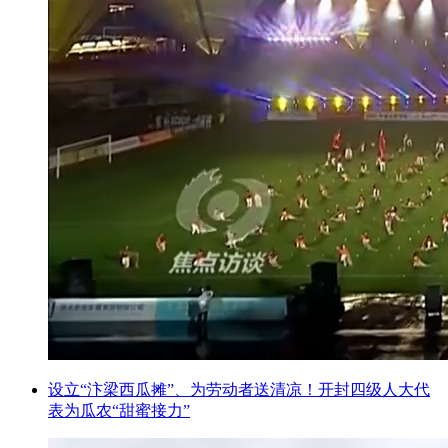
设立“汴梁西瓜摊”、为劳动者送清凉！开封四级人大代
表为瓜农“甜蜜接力”