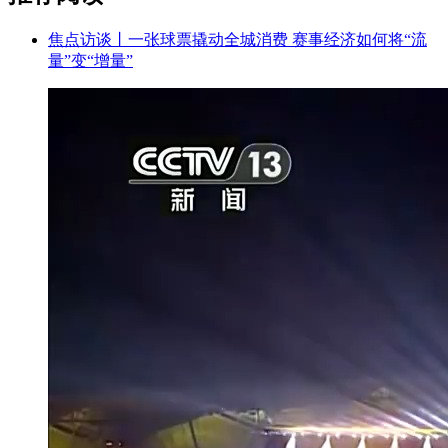
焦点访谈丨一张球票撬动全城消费 赛事经济如何将“流
量”变“增量”