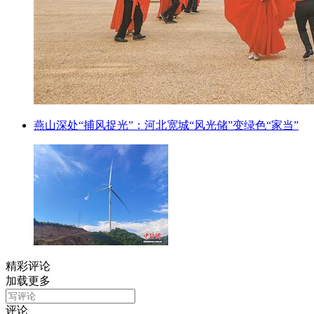
燕山深处“捕风捉光”：河北宽城“风光储”变绿色“家当”
精彩评论
加载更多
评论