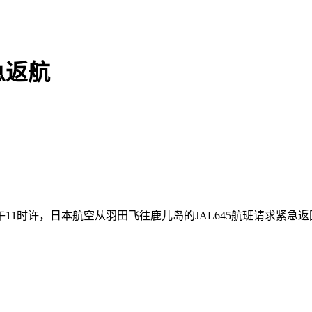
急返航
1时许，日本航空从羽田飞往鹿儿岛的JAL645航班请求紧急