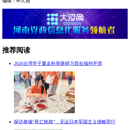
编辑：申久燕
推荐阅读
2026台湾学子重走科举路研习营在福州开营
探访泰缅“死亡铁路”，见证日本军国主义侵略罪行