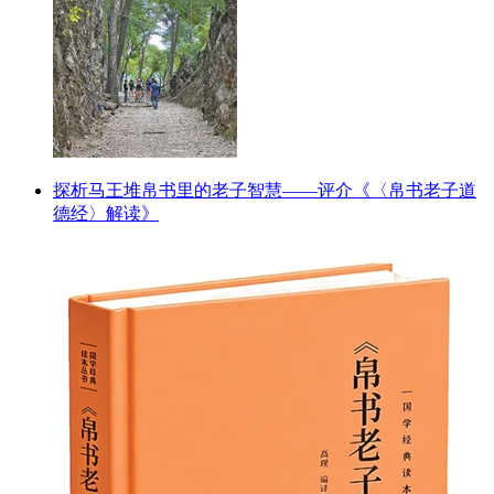
探析马王堆帛书里的老子智慧——评介《〈帛书老子道
德经〉解读》