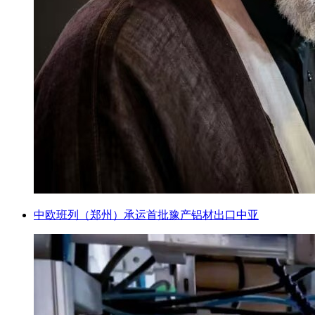
中欧班列（郑州）承运首批豫产铝材出口中亚