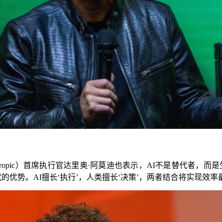
pic）首席执行官达里奥·阿莫迪也表示，AI不是替代者，而是
替代的优势。AI擅长‘执行’，人类擅长‘决策’，两者结合将实现效率