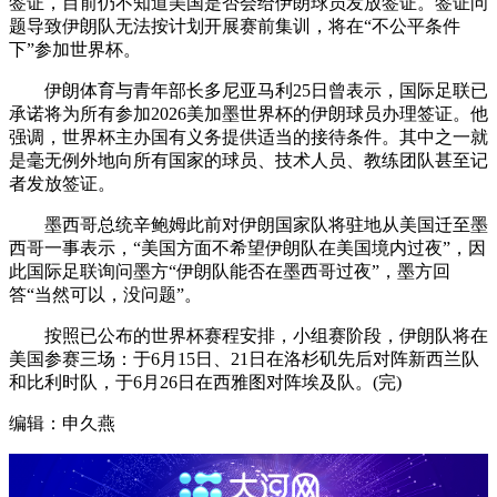
签证，目前仍不知道美国是否会给伊朗球员发放签证。签证问
题导致伊朗队无法按计划开展赛前集训，将在“不公平条件
下”参加世界杯。
伊朗体育与青年部长多尼亚马利25日曾表示，国际足联已
承诺将为所有参加2026美加墨世界杯的伊朗球员办理签证。他
强调，世界杯主办国有义务提供适当的接待条件。其中之一就
是毫无例外地向所有国家的球员、技术人员、教练团队甚至记
者发放签证。
墨西哥总统辛鲍姆此前对伊朗国家队将驻地从美国迁至墨
西哥一事表示，“美国方面不希望伊朗队在美国境内过夜”，因
此国际足联询问墨方“伊朗队能否在墨西哥过夜”，墨方回
答“当然可以，没问题”。
按照已公布的世界杯赛程安排，小组赛阶段，伊朗队将在
美国参赛三场：于6月15日、21日在洛杉矶先后对阵新西兰队
和比利时队，于6月26日在西雅图对阵埃及队。(完)
编辑：申久燕