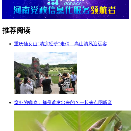
推荐阅读
重庆仙女山“清凉经济”走俏：高山清风迎远客
窗外的蝉鸣，都是谁发出来的？一起来点图听音