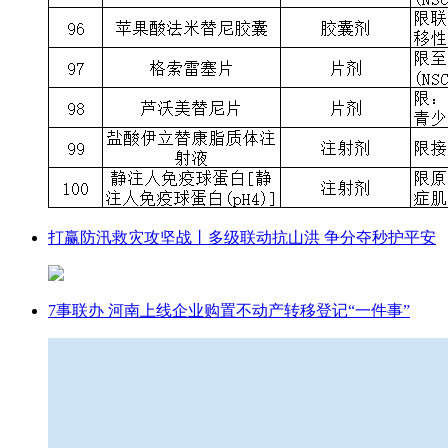
打赢防汛救灾攻坚战丨多级联动抗山洪 争分夺秒护平安
7事联办 河南上线企业购置不动产转移登记“一件事”