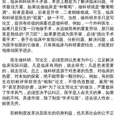
实，临床和科研并不矛盾，本质上都是为了解决临床问题、寻
求最佳方案。如果说做临床是“种葡萄”，做科研就是“酿葡萄
酒”。前者是基础，后者是升华，二者相辅相成。可见，临床
和科研是医生的“双翼”，缺一不可。当然，做科研并非只是写
论文，提供有价值的病案也是做科研。例如，一个外科医生，
如果只是日复一日地做手术，永远做简单的重复劳动，那只能
算是熟练的“开刀匠”；如果要想成为医学家，必须“跳出手术
看手术”，善于在临床中发现问题、分析问题、解决问题，成
为医学创新的引领者。只有将临床与科研紧密结合，才能更好
地推动医学进步。
医生做科研、写论文，必须坚持以患者为中心，立足解决
临床实际问题。凡是临床有用的，就去研究；凡是患者需要
的，就去尝试。总之，做科研是源于对患者的负责、对临床的
热爱、对未知的探索，绝不能带着一颗功利心。例如，有的医
生在职称评审前突击“炮制”论文，不惜伪造数据、雇用“枪
手”甚至剽窃抄袭，这种“为了论文而论文”的做法，严重败坏
了学术风气，必须坚决予以纠正。医学是人命关天的事，如果
动机不纯、弄虚作假，除了制造“学术垃圾”，还会误人性命，
贻害无穷。
职称制度改革涉及医生的切身利益，也关系社会的公平正