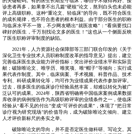
的关键砝码。有的医生长期坚守临床，哪怕手术做得再好、接
诊患者再多，如果拿不出几篇“硬核”论文，熬到白头也未必能
评上高级职称。这种“重论文、轻临床”的导向，既不符合医生
的成长规律，也不符合患者的根本利益。由于部分医生的职称
与临床水平不一致，不少网友晒出“就医攻略”：“看病要找口
碑好的医生，千万别找论文多的医生！”这也从一个侧面反映
了医生职称评审制度的缺陷。
2021年，人力资源社会保障部等三部门联合印发的《关于
深化卫生专业技术人员职称制度改革的指导意见》提出，建立
完善临床医生执业能力评价指标；突出评价业绩水平和实际贡
献；破除唯论文、唯学历、唯奖项、唯“帽子”等倾向；实行成
果代表作制度。其中，临床病案、手术视频、科普作品、技术
专利、科研成果转化等，均可作为业绩成果代表作参加评审。
过去，很多医生的临床诊疗经验虽然丰富，却难以转化为被广
泛认可的成果。2024年，陕西省明确将中国临床案例成果数据
库收录的病例报告作为高级职称评审的业绩条件之一，使临床
经验从“看不见的付出”变成“可评价的成果”，体现了“把日常
诊疗视为研究现场”的价值导向，成为破除唯论文倾向、建立
人才评价新标尺的务实之举。
破除唯论文的导向，并不是否定医生做科研、写论文。其