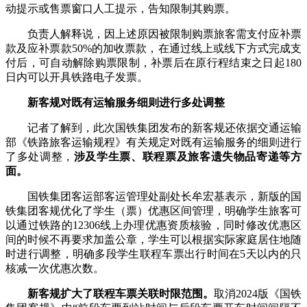
动提示或售票窗口人工提示，告知限制其购票。
负责人解释说，因上述原因被限制购票旅客需支付应补票
款及应补票款50%的加收票款，在通过线上或线下方式完成支
付后，可自动解除购票限制，补票后在原行程结束之日起180
日内可以开具铁路电子发票。
新客规对既有运输服务细则进行多处调整
记者了解到，此次国铁集团发布的新客规还依据交通运输
部《铁路旅客运输规程》有关规定对既有运输服务的细则进行
了多处调整，
涉及学生票、联程票及旅客遗失物品寄递等方
面。
国铁集团客运部客运管理处副处长牟宏基表示，新版的国
铁集团客规优化了学生（票）优惠区间管理，明确学生旅客可
以通过铁路的12306线上办理优惠资质核验，同时修改优惠区
间的时候不再要求加盖公章，学生可以根据实际家庭居住地随
时进行调整，明确多段学生联程车票出行时间在5天以内的只
核减一次优惠次数。
新客规扩大了联程车票关联时限范围。
取消2024版《国铁