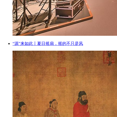
“源”来如此丨夏日摇扇，摇的不只是风