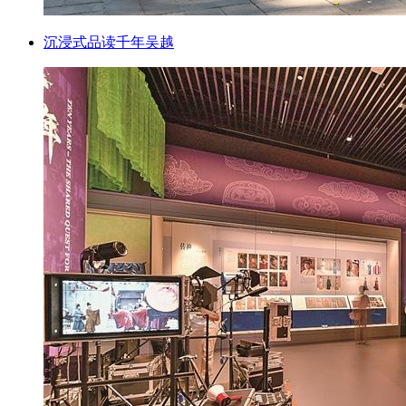
沉浸式品读千年吴越