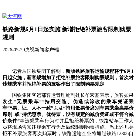
铁路新规6月1日起实施 新增拒绝补票旅客限制购票
规则
2026-05-29
央视新闻客户端
记者从国铁集团了解到，
新版铁路旅客运输规程将于6月1
日起实施，新客规增加了拒绝补票旅客限制购票规则，首次对
违规乘车并拒绝补票的旅客作出了限制购票规定
。
国铁集团客运部客运管理处副处长牟宏基表示，旅客如果
发生
“无票乘车”“持用变造、伪造或涂改的乘车凭证乘
车”“票、证、人不一致”
以及
“持用低票价席别车票乘坐高票价
席别”或“持优惠票、优待票，没有规定的减价凭证或不符合减
价条件”
等违规乘车行为时并且拒绝补票的，铁路站车工作人
员将现场告知违规乘车行为及后续限制购票措施。当上述几类
拒不补票旅客再次购票时，铁路运输企业将通过铁路12306自