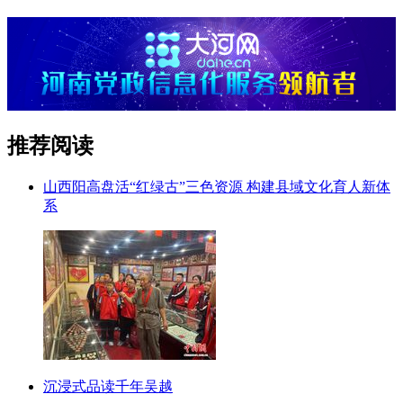
推荐阅读
山西阳高盘活“红绿古”三色资源 构建县域文化育人新体
系
沉浸式品读千年吴越