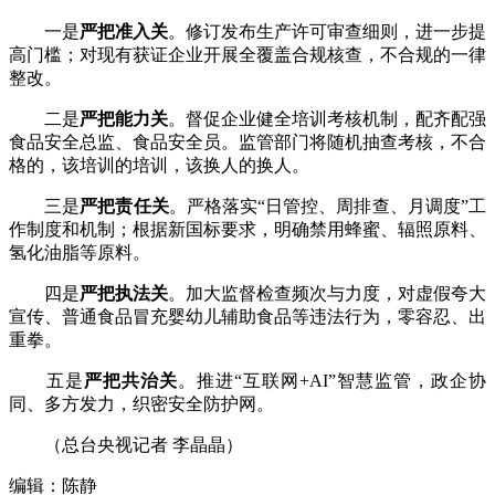
一是
严把准入关
。修订发布生产许可审查细则，进一步提
高门槛；对现有获证企业开展全覆盖合规核查，不合规的一律
整改。
二是
严把能力关
。督促企业健全培训考核机制，配齐配强
食品安全总监、食品安全员。监管部门将随机抽查考核，不合
格的，该培训的培训，该换人的换人。
三是
严把责任关
。严格落实“日管控、周排查、月调度”工
作制度和机制；根据新国标要求，明确禁用蜂蜜、辐照原料、
氢化油脂等原料。
四是
严把执法关
。加大监督检查频次与力度，对虚假夸大
宣传、普通食品冒充婴幼儿辅助食品等违法行为，零容忍、出
重拳。
五是
严把共治关
。推进“互联网+AI”智慧监管，政企协
同、多方发力，织密安全防护网。
（总台央视记者 李晶晶）
编辑：陈静