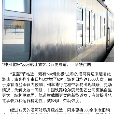
“神州北极”漠河站让旅客出行更舒适。 哈铁供图
“夏至”节临近，素有“神州北极”之称的漠河将迎来避暑旅
游热，旅客列车由日均3对增至6对，游客日均达1500人次，由
于原有道岔承载力较弱，列车通行过程中容易出现颠簸、晃动
情况，为解决这一问题，中国铁路哈尔滨局集团公司更换自重
更大、结构更稳固、轨道横截面更宽的新型道岔，有效提升轨
道承载力和运行稳定性，减轻职工劳动强度。
经过12天的漠河站场升级改造，同步更换300余米老旧钢