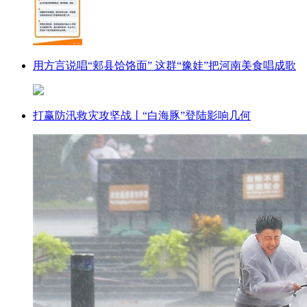
用方言说唱“郏县饸饹面” 这群“豫娃”把河南美食唱成歌
打赢防汛救灾攻坚战丨“白海豚”登陆影响几何