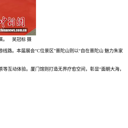
演。 吴冠标 摄
路。本届展会“C位景区”普陀山则以“自在普陀山 魅力朱家
茶等互动体验。厦门馆则打造无界疗愈空间，彰显“面朝大海，