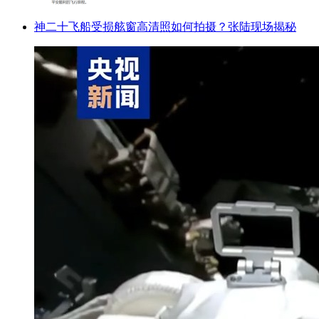
神二十飞船受损舷窗高清照如何拍摄？张陆现场揭秘