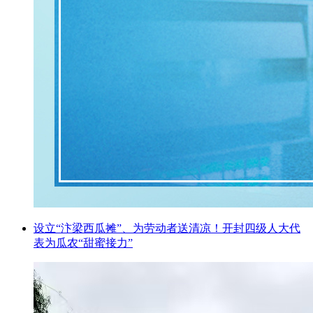
设立“汴梁西瓜摊”、为劳动者送清凉！开封四级人大代
表为瓜农“甜蜜接力”