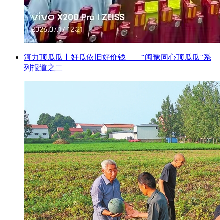
河力顶瓜瓜丨好瓜依旧好价钱——“闽豫同心顶瓜瓜”系
列报道之二