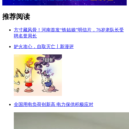
推荐阅读
方寸藏风骨！河南首发“铁姑娘”明信片，76岁老队长受
聘名誉局长
妒火攻心，自取灭亡丨新漫评
全国用电负荷创新高 电力保供积极应对