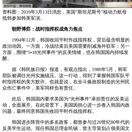
资料图：2016年3月13日消息，美国“斯坦尼斯号”核动力航母
抵韩参加韩美军演。
朝野博弈：战时指挥权成角力焦点
1994年12月，韩国收回平时作战指挥权，背后蕴含明显的
政治动因。一方面，冷战结束后美国需要削减海外驻军；另一
方面，围绕“5•18光州事件”的反美情绪，也在韩国国内持续发
酵。
据《韩民族日报》报道，有观点指出，1980年5月，韩军
部队被调往光州实施镇压。这一行动，得到了掌握韩国军队平
时指挥权的美方默许。也就是说，在全斗焕政权制造的光州民
众伤亡事件中，美军同样负有责任。
此后，韩国国内要求美国为“光州事件”承担责任的反美运
动，全面展开。在此背景下，美国因担心进一步卷入韩国内政
问题，最终同意韩国先收回平时作战指挥权。
韩国进步阵营中的多名政客，都曾参与过20世纪80年代的
反美学生运动。现任韩国总理金民锡，曾主导策划占领美国文