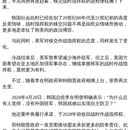
政，半岛局势再度趋紧，移交战时指挥权的进程便耽搁了下
来。
韩国社会此时已经告别了20世纪80年代至21世纪初的高度
反美情绪，战时指挥权的移交问题不再是由民众情绪所推动，
更多地是牵扯了韩美间的政治博弈。
与此同时，美军对移交作战指挥权的态度，同样发生了变
化。
冷战结束后，美军曾希望减少海外驻军。但之后，美国方
面希望在亚太地区加强军事存在，继续掌握韩军的战时作战指
挥权，显然更为有利。
不过，随着李在明政府和特朗普政府相继上台，形势再次
生变。
2026年4月28日，韩国总统李在明曾明确表示：“为什么总
有人觉得，没有外国驻军，韩国就难以实现自主防卫？”
他还重申将履行承诺，于2028年前收回战时作战指挥权。
而特朗普政府一直意图推动盟友承担更多的防务责任。此