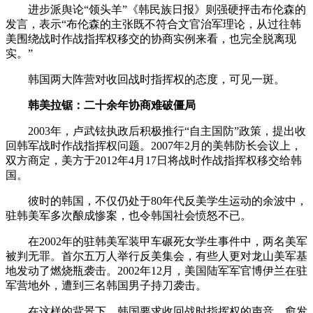
进步派舆论“领头羊”《韩民族日报》则强硬抨击布伦森的
发言，表示“布伦森的主张既不符合文官治军理论，从过往韩
美围绕战时作战指挥权移交的协商实例来看，也完全脱离现
实。”
韩国两大阵营对收回战时指挥权的态度，可见一斑。
韩美拉锯：二十余年协商难破僵局
2003年，卢武铉执政后积极推行“自主国防”政策，提出收
回韩军战时作战指挥权问题。2007年2月的美韩防长会议上，
双方商定，美方于2012年4月17日将战时作战指挥权移交给韩
国。
彼时的韩国，不仅仍处于80年代反美学生运动的余波中，
驻韩美军多次酿成惨案，也令韩国社会愤怒不已。
在2002年的驻韩美军装甲车碾死女学生事件中，两名美军
被判无罪。首尔五万人举行反美集会，有些人更对龙山美军基
地发动了燃烧瓶袭击。2002年12月，美国陆军军官博伊兰在驻
军营地外，遭到三名韩国男子持刀袭击。
在这样的背景下，韩国要求收回战时指挥权的声音，愈发