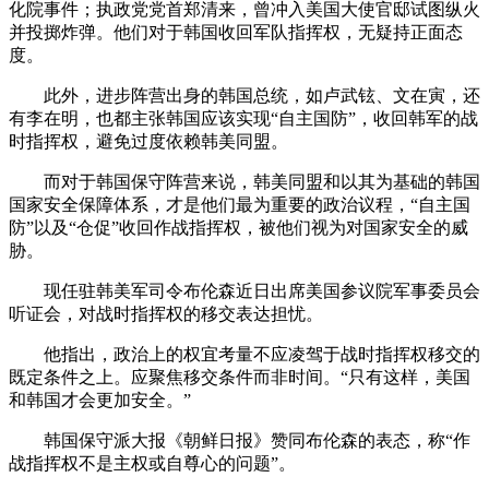
化院事件；执政党党首郑清来，曾冲入美国大使官邸试图纵火
并投掷炸弹。他们对于韩国收回军队指挥权，无疑持正面态
度。
此外，进步阵营出身的韩国总统，如卢武铉、文在寅，还
有李在明，也都主张韩国应该实现“自主国防”，收回韩军的战
时指挥权，避免过度依赖韩美同盟。
而对于韩国保守阵营来说，韩美同盟和以其为基础的韩国
国家安全保障体系，才是他们最为重要的政治议程，“自主国
防”以及“仓促”收回作战指挥权，被他们视为对国家安全的威
胁。
现任驻韩美军司令布伦森近日出席美国参议院军事委员会
听证会，对战时指挥权的移交表达担忧。
他指出，政治上的权宜考量不应凌驾于战时指挥权移交的
既定条件之上。应聚焦移交条件而非时间。“只有这样，美国
和韩国才会更加安全。”
韩国保守派大报《朝鲜日报》赞同布伦森的表态，称“作
战指挥权不是主权或自尊心的问题”。