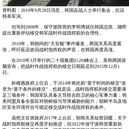
资料图：2010年9月28日消息，韩国反战人士举行集会，抗议
韩美军演。
但等到2008年，保守派阵营的李明博就任韩国总统，随即
提出重新评估移交韩军战时作战指挥权的合理性。
2010年，韩朝间的“天安舰”事件爆发，两国关系高度紧
张，呼吁延迟收回战时指挥权的声音，在韩国再度高涨。
在2010年3月举行的二十国集团(G20)峰会上，美韩两国首
脑宣布，把战时作战指挥权的移交日期延迟到2015年12月1
日。
朴槿惠政府上任后，于2014年将此前“基于时间的移交”改
变为“基于条件的移交”，也就是说，战时指挥权的移交需要满
足三项条件：韩国军队具备主导联合防卫的核心军事力量；韩
美同盟具备全面应对朝鲜核与导弹威胁的能力；朝鲜半岛及地
区安全环境符合可稳定移交战时作战指挥权的条件。
虽然文在寅政府2017年上台后，朝韩关系短暂回暖，关于
战时指挥权移交再度开始推进，但2022年保守派阵营重新执