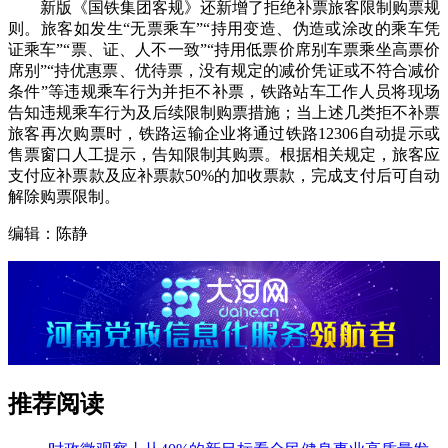
新版《国铁集团客规》还新增了拒绝补票旅客限制购票规
则。旅客如发生“无票乘车”“持用变造、伪造或涂改的乘车凭
证乘车”“票、证、人不一致”“持用低票价席别车票乘坐高票价
席别”“持优惠票、优待票，没有规定的减价凭证或不符合减价
条件”等违规乘车行为并拒不补票，铁路站车工作人员将现场
告知违规乘车行为及后续限制购票措施；当上述几类拒不补票
旅客再次购票时，铁路运输企业将通过铁路12306自动提示或
售票窗口人工提示，告知限制其购票。根据相关规定，旅客应
支付应补票款及应补票款50%的加收票款，完成支付后可自动
解除购票限制。
编辑：陈静
推荐阅读