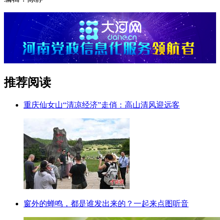
推荐阅读
重庆仙女山“清凉经济”走俏：高山清风迎远客
窗外的蝉鸣，都是谁发出来的？一起来点图听音