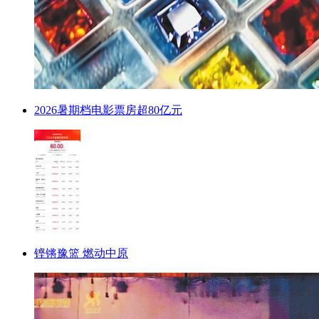
2026暑期档电影票房超80亿元
铿锵豫篮 燃动中原