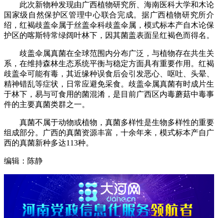
此次新物种发现由广西植物研究所、海南医科大学和木论
国家级自然保护区管理中心联合完成。据广西植物研究所介
绍，红褐歧盖伞属于丝盖伞科歧盖伞属，模式标本产自木论保
护区的喀斯特常绿阔叶林下，因其菌盖表面呈红褐色而得名。
歧盖伞属真菌在全球范围内分布广泛，与植物存在共生关
系，在维持森林生态系统平衡与稳定方面具有重要作用。红褐
歧盖伞可能有毒，其近缘种误食后会引发恶心、呕吐、头晕、
精神错乱等症状，日常应避免采食。歧盖伞属真菌有时成片生
于林下，易与可食用的菌混淆，是目前广西区内毒蘑菇中毒事
件的主要真菌类群之一。
真菌不属于动物或植物，真菌多样性是生物多样性的重要
组成部分。广西的真菌资源丰富，十余年来，模式标本产自广
西的真菌新种多达113种。
编辑：陈静