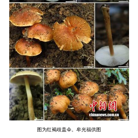
图为红褐歧盖伞。牟光福供图