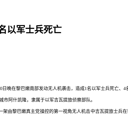
名以军士兵死亡
0日晚在黎巴嫩南部发动无人机袭击，造成1名以军士兵死亡、4
城市阿什凯隆，隶属于以军吉瓦提旅侦察部队。
。一架由黎巴嫩真主党操控的第一视角无人机击中吉瓦提旅士兵在