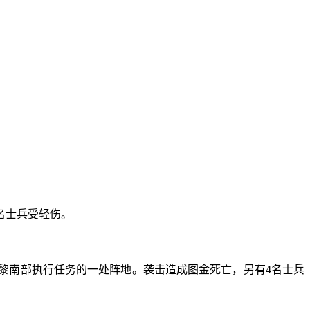
名士兵受轻伤。
黎南部执行任务的一处阵地。袭击造成图金死亡，另有4名士兵