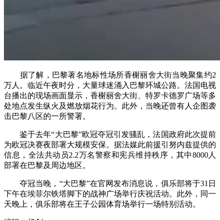
据了解，巴黎著名地标性场所香榭丽舍大街当晚聚集约2
万人。临近午夜时分，大量球迷涌入巴黎环城公路。法国电视
台播出的现场画面显示，香榭丽舍大街、特罗卡德罗广场等多
处地点发生纵火及燃放烟花行为。此外，当晚还曾有人企图袭
击巴黎八区的一所警署。
鉴于去年“大巴黎”欧冠夺冠引发骚乱，法国政府此次提前
为欧冠决赛夜部署大规模安保。据法媒此前援引努内兹提供的
信息，全法共动员2.2万名警察和宪兵维持秩序，其中8000人
部署在巴黎及周边地区。
夺冠当晚，“大巴黎”在官网发布消息说，俱乐部将于31日
下午在埃菲尔铁塔脚下的战神广场举行庆祝活动。此外，同一
天晚上，俱乐部将在王子公园体育场举行一场特别活动。