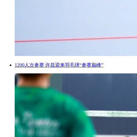
1200人次参赛 许昌迎来羽毛球“参赛巅峰”