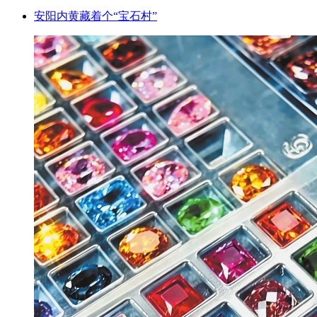
安阳内黄藏着个“宝石村”