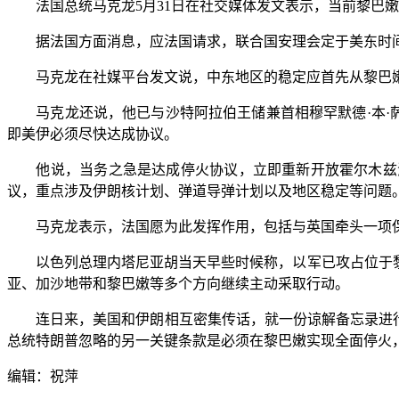
法国总统马克龙5月31日在社交媒体发文表示，当前黎巴嫩
据法国方面消息，应法国请求，联合国安理会定于美东时间
马克龙在社媒平台发文说，中东地区的稳定应首先从黎巴嫩
马克龙还说，他已与沙特阿拉伯王储兼首相穆罕默德·本·萨
即美伊必须尽快达成协议。
他说，当务之急是达成停火协议，立即重新开放霍尔木兹海
议，重点涉及伊朗核计划、弹道导弹计划以及地区稳定等问题
马克龙表示，法国愿为此发挥作用，包括与英国牵头一项保
以色列总理内塔尼亚胡当天早些时候称，以军已攻占位于黎巴
亚、加沙地带和黎巴嫩等多个方向继续主动采取行动。
连日来，美国和伊朗相互密集传话，就一份谅解备忘录进行“
总统特朗普忽略的另一关键条款是必须在黎巴嫩实现全面停火
编辑：祝萍