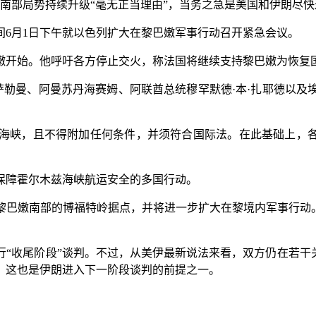
南部局势持续升级“毫无正当理由”，当务之急是美国和伊朗尽快
6月1日下午就以色列扩大在黎巴嫩军事行动召开紧急会议。
开始。他呼吁各方停止交火，称法国将继续支持黎巴嫩为恢复
勒曼、阿曼苏丹海赛姆、阿联酋总统穆罕默德·本·扎耶德以及
峡，且不得附加任何条件，并须符合国际法。在此基础上，各方
。
障霍尔木兹海峡航运安全的多国行动。
嫩南部的博福特岭据点，并将进一步扩大在黎境内军事行动。
收尾阶段”谈判。不过，从美伊最新说法来看，双方仍在若干关键
，这也是伊朗进入下一阶段谈判的前提之一。