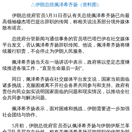
△伊朗总统佩泽希齐扬（资料图）
伊朗总统府官员5月31日否认有关总统佩泽希齐扬已向最
高领袖穆杰塔巴提出辞职的传闻，称相关说法系部分境外媒体
散布谣言。
总统府分管新闻与通信事务的官员塔巴塔巴伊在社交媒体
平台发文，否认佩泽希齐扬辞职传闻。他说，佩泽希齐扬将继
续履行职责，不会停止为伊朗人民服务。
佩泽希齐扬当天在一场讲话中表示，政府将以坚定态度继
续推进各项工作，“直至生命最后一刻”。
同日，佩泽希齐扬在社交媒体平台发文说，国家当前面临
诸多挑战，克服困难离不开社会各界共同参与和支持。政府有
责任向民众如实说明国家面临的问题和现实情况，以推动全社
会共同参与解决问题。
佩泽希齐扬表示，面对困难和挑战，伊朗需要进一步加强
社会团结与协作。
5月初，伊朗总统府官员否认佩泽希齐扬与伊朗伊斯兰革
命卫队高层存在分歧，称有关佩泽希齐扬可能辞职的传闻为部