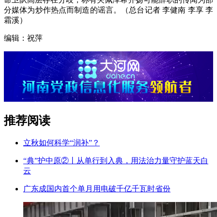
分媒体为炒作热点而制造的谣言。（总台记者 李健南 李享 李
霜溪）
编辑：祝萍
推荐阅读
立秋如何科学“润补”？
“典”护中原②‌丨从单行到入典，用法治力量守护蓝天白
云
广东成国内首个单月用电破千亿千瓦时省份